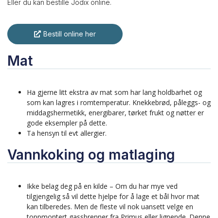
Eller du kan bestille Jodix online.
Bestill online her
Mat
Ha gjerne litt ekstra av mat som har lang holdbarhet og
som kan lagres i romtemperatur. Knekkebrød, påleggs- og
middagshermetikk, energibarer, tørket frukt og nøtter er
gode eksempler på dette.
Ta hensyn til evt allergier.
Vannkoking og matlaging
Ikke belag deg på en kilde – Om du har mye ved
tilgjengelig så vil dette hjelpe for å lage et bål hvor mat
kan tilberedes. Men de fleste vil nok uansett velge en
toppmontert gassbrenner fra Primus eller lignende. Denne