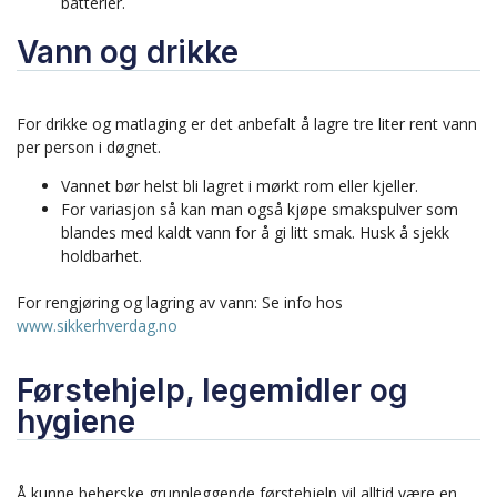
batterier.
Vann og drikke
For drikke og matlaging er det anbefalt å lagre tre liter rent vann
per person i døgnet.
Vannet bør helst bli lagret i mørkt rom eller kjeller.
For variasjon så kan man også kjøpe smakspulver som
blandes med kaldt vann for å gi litt smak. Husk å sjekk
holdbarhet.
For rengjøring og lagring av vann: Se info hos
www.sikkerhverdag.no
Førstehjelp, legemidler og
hygiene
Å kunne beherske grunnleggende førstehjelp vil alltid være en