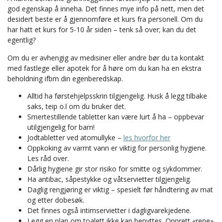
god egenskap å inneha. Det finnes mye info på nett, men det
desidert beste er å gjennomføre et kurs fra personell. Om du
har hatt et kurs for 5-10 år siden – tenk så over; kan du det
egentlig?
Om du er avhengig av medisiner eller andre bør du ta kontakt
med fastlege eller apotek for å høre om du kan ha en ekstra
beholdning ifbm din egenberedskap.
Alltid ha førstehjelpsskrin tilgjengelig. Husk å legg tilbake
saks, teip o.l om du bruker det.
Smertestillende tabletter kan være lurt å ha – oppbevar
utilgjengelig for barn!
Jodtabletter ved atomullyke –
les hvorfor her
Oppkoking av varmt vann er viktig for personlig hygiene.
Les råd over.
Dårlig hygiene gir stor risiko for smitte og sykdommer.
Ha antibac, såpestykke og våtservietter tilgjengelig.
Daglig rengjøring er viktig – spesielt før håndtering av mat
og etter dobesøk.
Det finnes også intimservietter i dagligvarekjedene.
Legg en plan om toalett ikke kan benyttes. Opprett «rene»