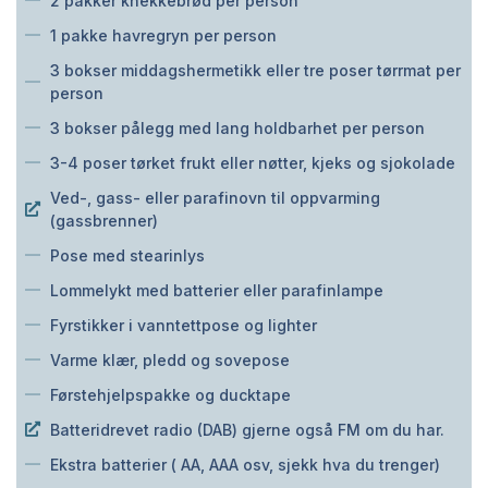
2 pakker knekkebrød per person
1 pakke havregryn per person
3 bokser middagshermetikk eller tre poser tørrmat per
person
3 bokser pålegg med lang holdbarhet per person
3-4 poser tørket frukt eller nøtter, kjeks og sjokolade
Ved-, gass- eller parafinovn til oppvarming
(gassbrenner)
Pose med stearinlys
Lommelykt med batterier eller parafinlampe
Fyrstikker i vanntettpose og lighter
Varme klær, pledd og sovepose
Førstehjelpspakke og ducktape
Batteridrevet radio (DAB) gjerne også FM om du har.
Ekstra batterier ( AA, AAA osv, sjekk hva du trenger)