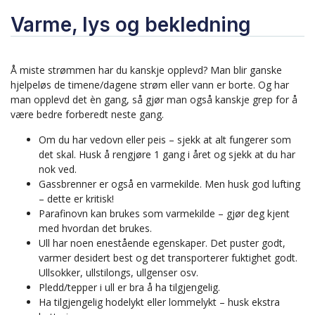
Varme, lys og bekledning
Å miste strømmen har du kanskje opplevd? Man blir ganske
hjelpeløs de timene/dagene strøm eller vann er borte. Og har
man opplevd det èn gang, så gjør man også kanskje grep for å
være bedre forberedt neste gang.
Om du har vedovn eller peis – sjekk at alt fungerer som
det skal. Husk å rengjøre 1 gang i året og sjekk at du har
nok ved.
Gassbrenner er også en varmekilde. Men husk god lufting
– dette er kritisk!
Parafinovn kan brukes som varmekilde – gjør deg kjent
med hvordan det brukes.
Ull har noen enestående egenskaper. Det puster godt,
varmer desidert best og det transporterer fuktighet godt.
Ullsokker, ullstilongs, ullgenser osv.
Pledd/tepper i ull er bra å ha tilgjengelig.
Ha tilgjengelig hodelykt eller lommelykt – husk ekstra