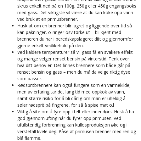
skrus enkelt ned på en 100g, 250g eller 450g engangsboks
med gass. Det viktigste vil være at du kan koke opp vann
ved bruk at en primusbrenner.
Husk at om en brenner blir lagret og liggende over tid så
kan pakninger, o-ringer osv tørke ut – bli kjent med
brenneren du har i beredskapslageret ditt og gjennomfør
gjerne enkelt vedlikehold på den.
Ved kaldere temperaturer så vil gass få en svakere effekt
og mange velger renset bensin på vinterstid. Tenk over
hva ditt behov er. Det finnes brennere som både går på
renset bensin og gass – men du må da velge riktig dyse
som passer.
Rødspritbrennere kan også fungere som en varmekilde,
men av erfaring tar det lang tid med oppkok av vann,
samt større risiko for å bli dårlig om man er uheldig å
søler rødsprit på fingrene, for så å spise mat o.l
Viktig å vite om å fyre opp i telt eller innendørs: Husk å ha
god gjennomlufting når du fyrer opp primusen. Ved
ufullstendig forbrenning kan kullosproduksjon øke og i
verstefall kvele deg. Påse at primusen brenner med ren og
blå flamme.